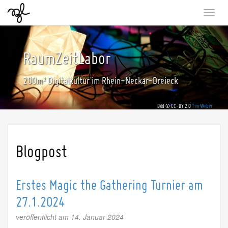
Togg
navi
RaumZeitLabor
200m² Digitalkultur im Rhein-Neckar-Dreieck
Bild © CC-BY 2.0
Tim Weber
Blogpost
Erstes Magic the Gathering Turnier am
27.1.2024
veröffentlicht am 14. Januar 2024