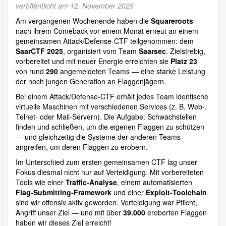
veröffentlicht am 12. November 2025
Am vergangenen Wochenende haben die
Squareroots
nach ihrem Comeback vor einem Monat erneut an einem
gemeinsamen Attack/Defense-CTF teilgenommen: dem
SaarCTF 2025
, organisiert vom Team
Saarsec
. Zielstrebig,
vorbereitet und mit neuer Energie erreichten sie
Platz 23
von rund
290
angemeldeten Teams — eine starke Leistung
der noch jungen Generation an Flaggenjägern.
Bei einem Attack/Defense-CTF erhält jedes Team identische
virtuelle Maschinen mit verschiedenen Services (z. B. Web-,
Telnet- oder Mail-Servern). Die Aufgabe: Schwachstellen
finden und schließen, um die eigenen Flaggen zu schützen
— und gleichzeitig die Systeme der anderen Teams
angreifen, um deren Flaggen zu erobern.
Im Unterschied zum ersten gemeinsamen CTF lag unser
Fokus diesmal nicht nur auf Verteidigung. Mit vorbereiteten
Tools wie einer
Traffic‑Analyse
, einem automatisierten
Flag‑Submitting‑Framework
und einer
Exploit‑Toolchain
sind wir offensiv aktiv geworden. Verteidigung war Pflicht,
Angriff unser Ziel — und mit über
39.000
eroberten Flaggen
haben wir dieses Ziel erreicht!