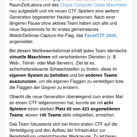
RaumZeitLabors und des
Chaos Computer Clubs Mannheim
neu aufgestellt und mit neuen CTF-Spielern eine weitere
Generation begeisterter Hacker gewonnen. Nach einer
längeren Pause ohne aktives Team haben sich alte und
neue Squareroots für ihr erstes gemeinsames
Attack/Defense-Capture-the-Flag, das
FaustCTF 2025
,
angemeldet.
Bei diesem Wettbewerbsformat erhält jedes Team identische
virtuelle Maschinen
mit verschiedenen Diensten (z. B.
Web-, Telnet- oder Mail-Servern). Ziel ist es,
sicherheitsrelevante Schwachstellen zu finden, diese im
eigenen System zu beheben
und bei
anderen Teams
auszunutzen
, um die eigenen Flaggen zu verteidigen bzw.
die Flaggen der Gegner zu erobern.
Obwohl die neue Generation überwiegend zum ersten Mal
an einem CTF teilgenommen hat, konnte sie mit
acht
Spielern
einen starken
Platz 65 von 423 angemeldeten
Teams
, wovon
140 Teams
aktiv mitspielten, erreichen.
Das Team fokussierte sich bei ihrem ersten CTF auf die
Verteidigung und den Aufbau der Infrastruktur zur
Bereitstellung unterstützender Werkzeuge. Zu letzteren