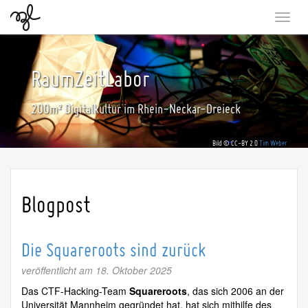
Togg
navi
RaumZeitLabor
200m² Digitalkultur im Rhein-Neckar-Dreieck
Bild © CC-BY 2.0
Tim Weber
Blogpost
Die Squareroots sind zurück
veröffentlicht am 18. Oktober 2025
Das CTF-Hacking-Team
Squareroots
, das sich 2006 an der
Universität Mannheim gegründet hat, hat sich mithilfe des